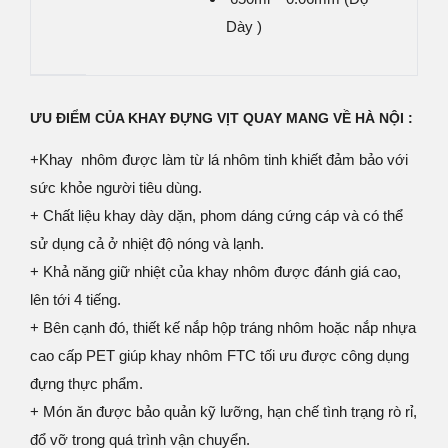
Dày )
ƯU ĐIỂM CỦA KHAY ĐỰNG VỊT QUAY MANG VỀ HÀ NỘI :
+Khay nhôm được làm từ lá nhôm tinh khiết đảm bảo với
sức khỏe người tiêu dùng.
+ Chất liệu khay dày dặn, phom dáng cứng cáp và có thể
sử dụng cả ở nhiệt độ nóng và lạnh.
+ Khả năng giữ nhiệt của khay nhôm được đánh giá cao,
lên tới 4 tiếng.
+ Bên cạnh đó, thiết kế nắp hộp tráng nhôm hoặc nắp nhựa
cao cấp PET giúp khay nhôm FTC tối ưu được công dụng
đựng thực phẩm.
+ Món ăn được bảo quản kỹ lưỡng, hạn chế tình trạng rò rỉ,
đổ vỡ trong quá trình vận chuyển.