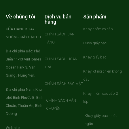
Về chúng tôi
Dịch vụ bán
Sản phẩm
hàng
CỬA HÀNG KHAY
Khay nhôm có nắp
CHÍNH SÁCH BÁN
NHÔM - GIẤY BẠC FTC
HÀNG
Cuộn giấy bạc
Địa chỉ phía Bắc: Phố
Khay giấy bạc
CHÍNH SÁCH HOÀN
Biển 11-13 VinHomes
TRẢ
Ocean Park 3, Văn
Khay lót nồi chiên không
Giang , Hưng Yên.
dầu
CHÍNH SÁCH BẢO MẬT
Địa chỉ phía Nam: Khu
Khay nhôm cao cấp 2
phố Bình Phước B, Bình
CHÍNH SÁCH VẬN
lớp
Chuẩn, Thuận An, Bình
CHUYỂN
Dương
Khay giấy bạc nhiều
ngăn
Website: