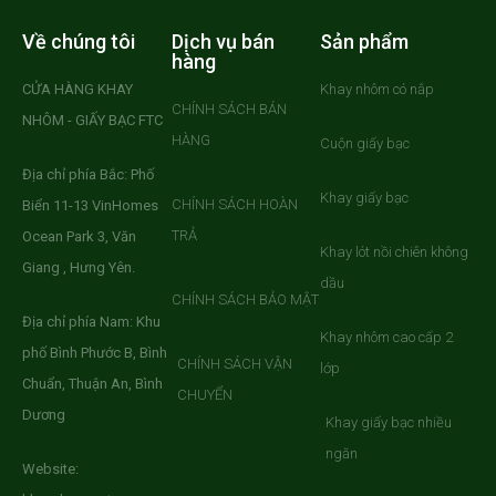
Về chúng tôi
Dịch vụ bán
Sản phẩm
hàng
CỬA HÀNG KHAY
Khay nhôm có nắp
CHÍNH SÁCH BÁN
NHÔM - GIẤY BẠC FTC
HÀNG
Cuộn giấy bạc
Địa chỉ phía Bắc: Phố
Khay giấy bạc
CHÍNH SÁCH HOÀN
Biển 11-13 VinHomes
TRẢ
Ocean Park 3, Văn
Khay lót nồi chiên không
Giang , Hưng Yên.
dầu
CHÍNH SÁCH BẢO MẬT
Địa chỉ phía Nam: Khu
Khay nhôm cao cấp 2
phố Bình Phước B, Bình
CHÍNH SÁCH VẬN
lớp
Chuẩn, Thuận An, Bình
CHUYỂN
Dương
Khay giấy bạc nhiều
ngăn
Website: