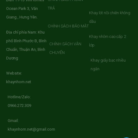
TRẢ
Ocean Park 3, Văn
Khay lót nồi chiên không
Giang , Hưng Yên.
dầu
CHÍNH SÁCH BẢO MẬT
Địa chỉ phía Nam: Khu
Khay nhôm cao cấp 2
phố Bình Phước B, Bình
CHÍNH SÁCH VẬN
lớp
Chuẩn, Thuận An, Bình
CHUYỂN
Dương
Khay giấy bạc nhiều
ngăn
Website:
khaynhom.net
Hotline/Zalo:
0966.272.309
Gmail:
khaynhom.net@gmail.com