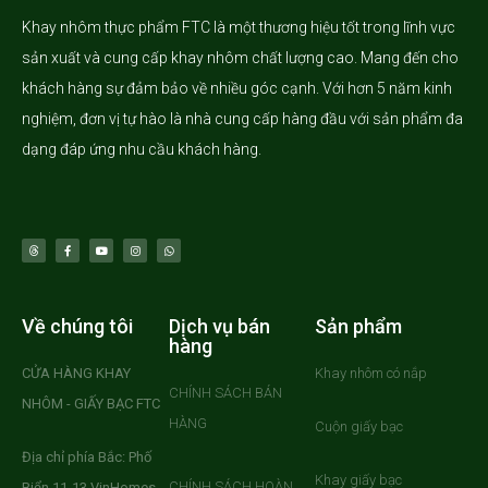
Khay nhôm
thực phẩm FTC là một thương hiệu tốt trong lĩnh vực
sản xuất và cung cấp khay nhôm chất lượng cao. Mang đến cho
khách hàng sự đảm bảo về nhiều góc cạnh. Với hơn 5 năm kinh
nghiệm, đơn vị tự hào là nhà cung cấp hàng đầu với sản phẩm đa
dạng đáp ứng nhu cầu khách hàng.
Về chúng tôi
Dịch vụ bán
Sản phẩm
hàng
CỬA HÀNG KHAY
Khay nhôm có nắp
CHÍNH SÁCH BÁN
NHÔM - GIẤY BẠC FTC
HÀNG
Cuộn giấy bạc
Địa chỉ phía Bắc: Phố
Khay giấy bạc
CHÍNH SÁCH HOÀN
Biển 11-13 VinHomes