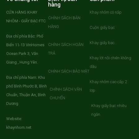
hàng
CỬA HÀNG KHAY
Khay nhôm có nắp
CHÍNH SÁCH BÁN
NHÔM - GIẤY BẠC FTC
HÀNG
Cuộn giấy bạc
Địa chỉ phía Bắc: Phố
Khay giấy bạc
CHÍNH SÁCH HOÀN
Biển 11-13 VinHomes
TRẢ
Ocean Park 3, Văn
Khay lót nồi chiên không
Giang , Hưng Yên.
dầu
CHÍNH SÁCH BẢO MẬT
Địa chỉ phía Nam: Khu
Khay nhôm cao cấp 2
phố Bình Phước B, Bình
CHÍNH SÁCH VẬN
lớp
Chuẩn, Thuận An, Bình
CHUYỂN
Dương
Khay giấy bạc nhiều
ngăn
Website:
khaynhom.net