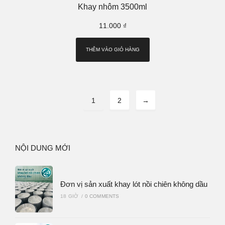
Khay nhôm 3500ml
11.000
₫
THÊM VÀO GIỎ HÀNG
1
2
→
NỘI DUNG MỚI
Đơn vị sản xuất khay lót nồi chiên không dầu
18 GIỜ
/
0 COMMENTS