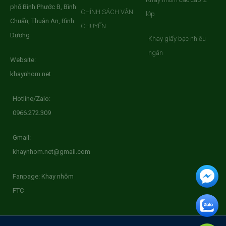
phố Bình Phước B, Bình
CHÍNH SÁCH VẬN
lớp
Chuẩn, Thuận An, Bình
CHUYỂN
Dương
Khay giấy bạc nhiều
ngăn
Website:
khaynhom.net
Hotline/Zalo:
0966.272.309
Gmail:
khaynhom.net@gmail.com
Fanpage: Khay nhôm
FTC