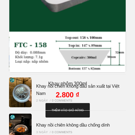
NỘI DUNG MỚI
Khay nhôm cao cấp tiệt trùng
22 GIỜ
/
0 COMMENTS
PHÀO CHỈ XỐP
24 GIỜ
/
0 COMMENTS
Khay nhôm 300ml
Khay nồi chiên không dầu sản xuất tại Việt
Nam
2.800
₫
2 NGÀY
/
0 COMMENTS
THÊM VÀO GIỎ HÀNG
Khay nồi chiên không dầu chống dính
3 NGÀY
/
0 COMMENTS