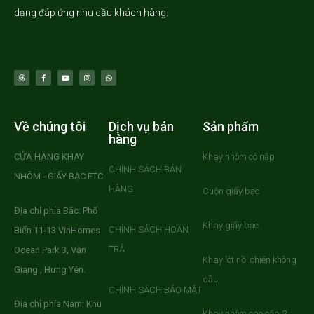
dạng đáp ứng nhu cầu khách hàng.
Về chúng tôi
Dịch vụ bán
Sản phẩm
hàng
CỬA HÀNG KHAY
Khay nhôm có nắp
CHÍNH SÁCH BÁN
NHÔM - GIẤY BẠC FTC
HÀNG
Cuộn giấy bạc
Địa chỉ phía Bắc: Phố
Khay giấy bạc
CHÍNH SÁCH HOÀN
Biển 11-13 VinHomes
TRẢ
Ocean Park 3, Văn
Khay lót nồi chiên không
Giang , Hưng Yên.
dầu
CHÍNH SÁCH BẢO MẬT
Địa chỉ phía Nam: Khu
Khay nhôm cao cấp 2