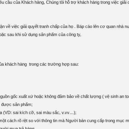
u cầu của Khách hàng, Chúng tôi hỗ trợ khách hàng trong việc giải q
uận về việc giải quyết tranh chấp của họ . Báp cáo lên cơ quan nhà 
 hoặc sau khi sử dụng sản phẩm của công ty,
của khách hàng trong các trường hợp sau:
guồn gốc xuất xứ hoặc không đảm bảo về chất lượng ( vệ sinh an t
n được sản phẩm;
(VD: sai kích cỡ, sai màu sắc, v.vv…);
t cách rõ rệt so với thông tin mà Người bán cung cấp trong mục m
Người mua trả hàng