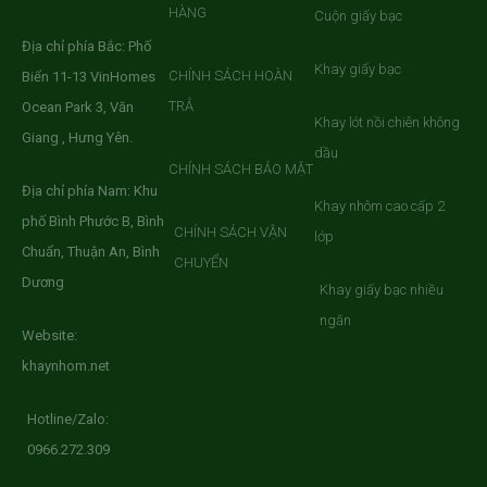
HÀNG
Cuộn giấy bạc
Địa chỉ phía Bắc: Phố
Khay giấy bạc
CHÍNH SÁCH HOÀN
Biển 11-13 VinHomes
TRẢ
Ocean Park 3, Văn
Khay lót nồi chiên không
Giang , Hưng Yên.
dầu
CHÍNH SÁCH BẢO MẬT
Địa chỉ phía Nam: Khu
Khay nhôm cao cấp 2
phố Bình Phước B, Bình
CHÍNH SÁCH VẬN
lớp
Chuẩn, Thuận An, Bình
CHUYỂN
Dương
Khay giấy bạc nhiều
ngăn
Website:
khaynhom.net
Hotline/Zalo:
0966.272.309