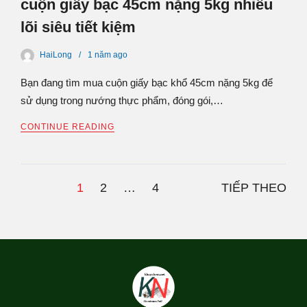
cuộn giấy bạc 45cm nặng 5kg nhiều
lõi siêu tiết kiệm
HaiLong
1 năm
ago
Bạn đang tìm mua cuộn giấy bạc khổ 45cm nặng 5kg để
sử dụng trong nướng thực phẩm, đóng gói,…
CONTINUE READING
1
2
…
4
TIẾP THEO