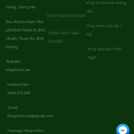
Khay lót nồi chiên không
Giang , Hưng Yên.
dầu
CHÍNH SÁCH BẢO MẬT
Địa chỉ phía Nam: Khu
Khay nhôm cao cấp 2
phố Bình Phước B, Bình
CHÍNH SÁCH VẬN
lớp
Chuẩn, Thuận An, Bình
CHUYỂN
Dương
Khay giấy bạc nhiều
ngăn
Website:
khaynhom.net
Hotline/Zalo:
0966.272.309
Gmail:
khaynhom.net@gmail.com
Fanpage: Khay nhôm