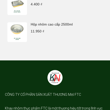
4.400
₫
Hộp nhôm cao cấp 2500ml
11.950
₫
CÔNG TY CỔ PHẦN SẢN XUẤT THƯƠNG MẠI FTC
Khay nhôm
thực phẩm FTC là một thương hiệu tốt trong lĩnh vực