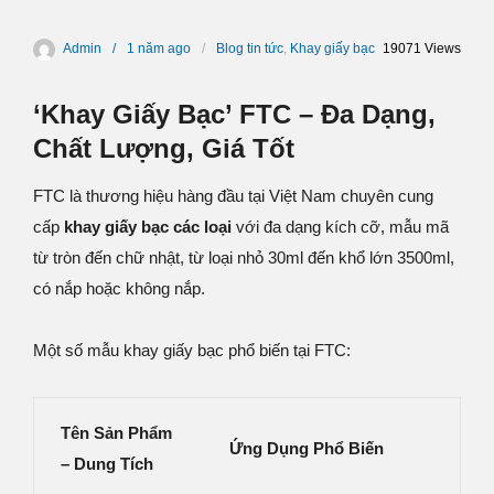
Admin
1 năm
ago
Blog tin tức
,
Khay giấy bạc
19071 Views
‘Khay Giấy Bạc’ FTC – Đa Dạng,
Chất Lượng, Giá Tốt
FTC là thương hiệu hàng đầu tại Việt Nam chuyên cung
cấp
khay giấy bạc các loại
với đa dạng kích cỡ, mẫu mã
từ tròn đến chữ nhật, từ loại nhỏ 30ml đến khổ lớn 3500ml,
có nắp hoặc không nắp.
Một số mẫu khay giấy bạc phổ biến tại FTC:
Tên Sản Phẩm
Ứng Dụng Phổ Biến
– Dung Tích