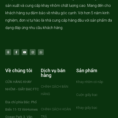
sản xuất và cung cấp khay nhôm chất lượng cao. Mang đến cho
khách hàng sự đảm bảo về nhiều góc cạnh. Với hơn 5 năm kinh
nghiệm, đơn vị tự hào là nhà cung cấp hàng đầu với sản phẩm đa
dạng đáp ứng nhu cầu khách hàng.
Về chúng tôi
Dịch vụ bán
Sản phẩm
hàng
CỬA HÀNG KHAY
Khay nhôm có nắp
CHÍNH SÁCH BÁN
NHÔM - GIẤY BẠC FTC
HÀNG
Cuộn giấy bạc
Địa chỉ phía Bắc: Phố
Khay giấy bạc
CHÍNH SÁCH HOÀN
Biển 11-13 VinHomes
TRẢ
Ocean Park 3, Văn