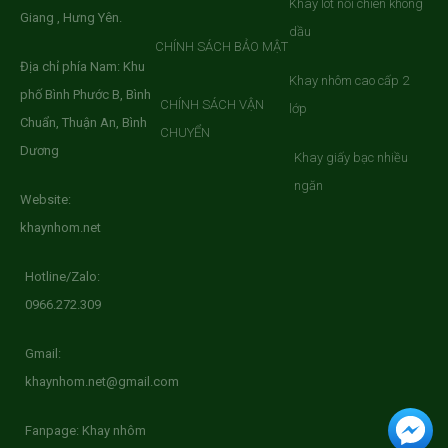
Khay lót nồi chiên không
Giang , Hưng Yên.
dầu
CHÍNH SÁCH BẢO MẬT
Địa chỉ phía Nam: Khu
Khay nhôm cao cấp 2
phố Bình Phước B, Bình
CHÍNH SÁCH VẬN
lớp
Chuẩn, Thuận An, Bình
CHUYỂN
Dương
Khay giấy bạc nhiều
ngăn
Website:
khaynhom.net
Hotline/Zalo:
0966.272.309
Gmail:
khaynhom.net@gmail.com
Fanpage: Khay nhôm