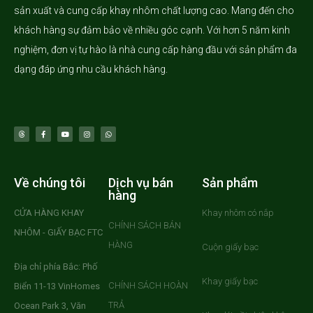
sản xuất và cung cấp khay nhôm chất lượng cao. Mang đến cho
khách hàng sự đảm bảo về nhiều góc cạnh. Với hơn 5 năm kinh
nghiệm, đơn vị tự hào là nhà cung cấp hàng đầu với sản phẩm đa
dạng đáp ứng nhu cầu khách hàng.
Về chúng tôi
Dịch vụ bán
Sản phẩm
hàng
CỬA HÀNG KHAY
Khay nhôm có nắp
CHÍNH SÁCH BÁN
NHÔM - GIẤY BẠC FTC
HÀNG
Cuộn giấy bạc
Địa chỉ phía Bắc: Phố
Khay giấy bạc
CHÍNH SÁCH HOÀN
Biển 11-13 VinHomes
TRẢ
Ocean Park 3, Văn