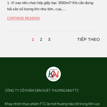
1. Vì sao nên chọn hộp giấy bạc 3500ml? Khi cần đựng
hải sản số lượng lớn như tôm, cua,…
CONTINUE READING
1
2
3
TIẾP THEO
CÔNG TY CỔ PHẦN SẢN XUẤT THƯƠNG MẠI FTC
Khay nhôm
thực phẩm FTC là một thương hiệu tốt trong lĩnh vực