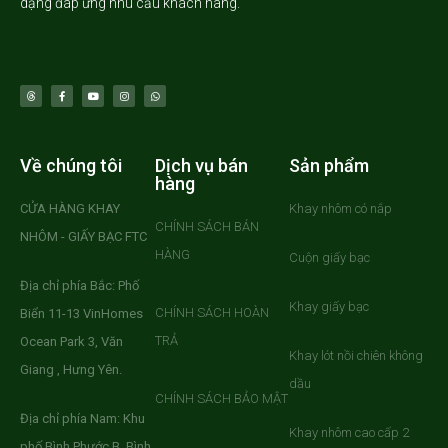
dạng đáp ứng nhu cầu khách hàng.
Về chúng tôi
Dịch vụ bán
Sản phẩm
hàng
CỬA HÀNG KHAY
Khay nhôm có nắp
CHÍNH SÁCH BÁN
NHÔM - GIẤY BẠC FTC
HÀNG
Cuộn giấy bạc
Địa chỉ phía Bắc: Phố
Khay giấy bạc
CHÍNH SÁCH HOÀN
Biển 11-13 VinHomes
TRẢ
Ocean Park 3, Văn
Khay lót nồi chiên không
Giang , Hưng Yên.
dầu
CHÍNH SÁCH BẢO MẬT
Địa chỉ phía Nam: Khu
Khay nhôm cao cấp 2
phố Bình Phước B, Bình