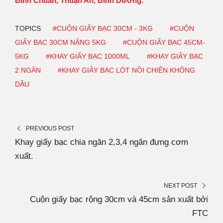
Bình Chuẩn, Thuận An, BÌnh Dương.
TOPICS
#CUỘN GIẤY BẠC 30CM - 3KG
#CUỘN
GIẤY BẠC 30CM NẶNG 5KG
#CUỘN GIẤY BẠC 45CM-
5KG
#KHAY GIẤY BẠC 1000ML
#KHAY GIẤY BẠC
2 NGĂN
#KHAY GIẤY BẠC LÓT NỒI CHIÊN KHÔNG
DẦU
PREVIOUS POST
Khay giấy bạc chia ngăn 2,3,4 ngăn đựng cơm
xuất.
NEXT POST
Cuộn giấy bạc rộng 30cm và 45cm sản xuất bởi
FTC