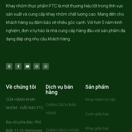
Khay nhôm
thực phẩm FTC là một thương hiệu tốt trong lĩnh vực
sản xuất và cung cấp khay nhôm chất lượng cao. Mang đến cho
khách hàng sự đảm bảo về nhiều góc cạnh. Với hơn 5 năm kinh
nghiệm, đơn vị tự hào là nhà cung cấp hàng đầu với sản phẩm đa
dạng đáp ứng nhu cầu khách hàng.
Về chúng tôi
Dịch vụ bán
Sản phẩm
hàng
CỬA HÀNG KHAY
Khay nhôm có nắp
CHÍNH SÁCH BÁN
NHÔM - GIẤY BẠC FTC
HÀNG
Cuộn giấy bạc
Địa chỉ phía Bắc: Phố
Khay giấy bạc
CHÍNH SÁCH HOÀN
Biển 11-13 VinHomes