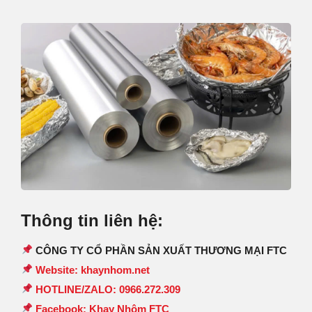
Thông tin liên hệ:
CÔNG TY CỔ PHẦN SẢN XUẤT THƯƠNG MẠI FTC
Website: khaynhom.net
HOTLINE/ZALO: 0966.272.309
Facebook: Khay Nhôm FTC