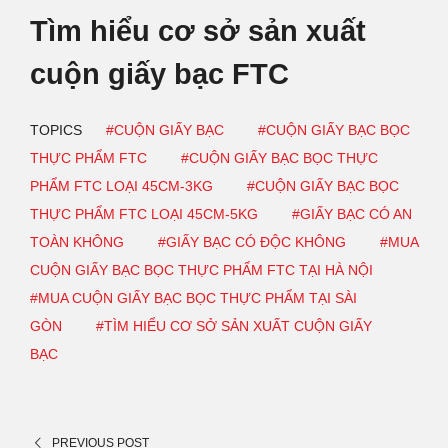
Tìm hiểu cơ sở sản xuất
cuộn giấy bạc FTC
TOPICS
#CUỘN GIẤY BẠC
#CUỘN GIẤY BẠC BỌC
THỰC PHẨM FTC
#CUỘN GIẤY BẠC BỌC THỰC
PHẨM FTC LOẠI 45CM-3KG
#CUỘN GIẤY BẠC BỌC
THỰC PHẨM FTC LOẠI 45CM-5KG
#GIẤY BẠC CÓ AN
TOÀN KHÔNG
#GIẤY BẠC CÓ ĐỘC KHÔNG
#MUA
CUỘN GIẤY BẠC BỌC THỰC PHẨM FTC TẠI HÀ NỘI
#MUA CUỘN GIẤY BẠC BỌC THỰC PHẨM TẠI SÀI
GÒN
#TÌM HIỂU CƠ SỞ SẢN XUẤT CUỘN GIẤY
BẠC
PREVIOUS POST