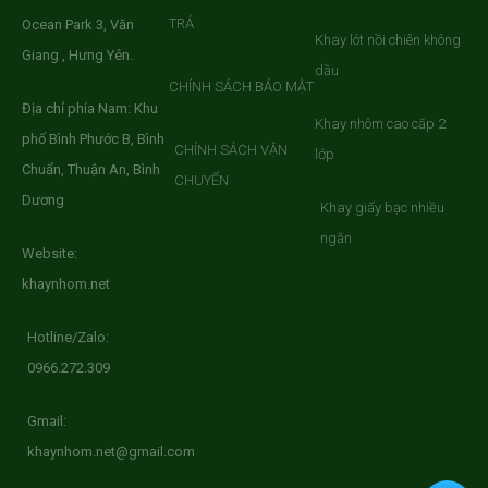
TRẢ
Ocean Park 3, Văn
Khay lót nồi chiên không
Giang , Hưng Yên.
dầu
CHÍNH SÁCH BẢO MẬT
Địa chỉ phía Nam: Khu
Khay nhôm cao cấp 2
phố Bình Phước B, Bình
CHÍNH SÁCH VẬN
lớp
Chuẩn, Thuận An, Bình
CHUYỂN
Dương
Khay giấy bạc nhiều
ngăn
Website:
khaynhom.net
Hotline/Zalo:
0966.272.309
Gmail:
khaynhom.net@gmail.com