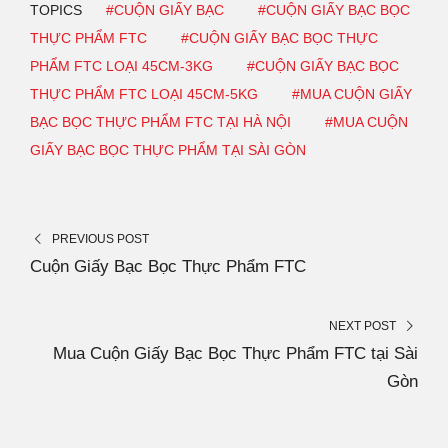
TOPICS
#CUỘN GIẤY BẠC
#CUỘN GIẤY BẠC BỌC
THỰC PHẨM FTC
#CUỘN GIẤY BẠC BỌC THỰC
PHẨM FTC LOẠI 45CM-3KG
#CUỘN GIẤY BẠC BỌC
THỰC PHẨM FTC LOẠI 45CM-5KG
#MUA CUỘN GIẤY
BẠC BỌC THỰC PHẨM FTC TẠI HÀ NỘI
#MUA CUỘN
GIẤY BẠC BỌC THỰC PHẨM TẠI SÀI GÒN
PREVIOUS POST
Cuộn Giấy Bạc Bọc Thực Phẩm FTC
NEXT POST
Mua Cuộn Giấy Bạc Bọc Thực Phẩm FTC tại Sài
Gòn