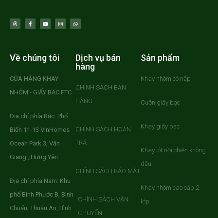
Về chúng tôi
Dịch vụ bán
Sản phẩm
hàng
CỬA HÀNG KHAY
Khay nhôm có nắp
CHÍNH SÁCH BÁN
NHÔM - GIẤY BẠC FTC
HÀNG
Cuộn giấy bạc
Địa chỉ phía Bắc: Phố
Khay giấy bạc
CHÍNH SÁCH HOÀN
Biển 11-13 VinHomes
TRẢ
Ocean Park 3, Văn
Khay lót nồi chiên không
Giang , Hưng Yên.
dầu
CHÍNH SÁCH BẢO MẬT
Địa chỉ phía Nam: Khu
Khay nhôm cao cấp 2
phố Bình Phước B, Bình
CHÍNH SÁCH VẬN
lớp
Chuẩn, Thuận An, Bình
CHUYỂN