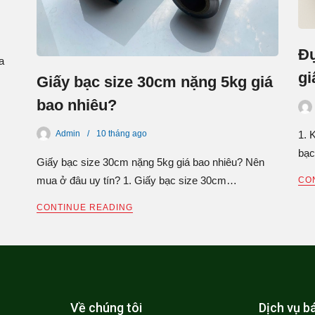
Đ
a
gi
Giấy bạc size 30cm nặng 5kg giá
bao nhiêu?
Admin
10 tháng
ago
1. 
bạc
Giấy bạc size 30cm nặng 5kg giá bao nhiêu? Nên
mua ở đâu uy tín? 1. Giấy bạc size 30cm…
CO
CONTINUE READING
Về chúng tôi
Dịch vụ b