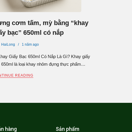
ựng cơm tấm, mỳ bằng “khay
ấy bạc” 650ml có nắp
HaiLong
1 năm
ago
Khay Giấy Bạc 650ml Có Nắp Là Gì? Khay giấy
 650ml là loại khay nhôm đựng thực phẩm…
NTINUE READING
án hàng
Sản phẩm