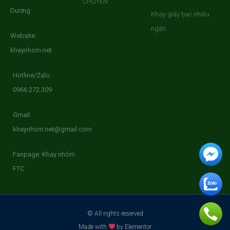
CHUYỂN
Dương
Khay giấy bạc nhiều
ngăn
Website:
khaynhom.net
Hotline/Zalo:
0966.272.309
Gmail:
khaynhom.net@gmail.com
Fanpage: Khay nhôm
FTC
© All rights reserved
Made with
by Elementor