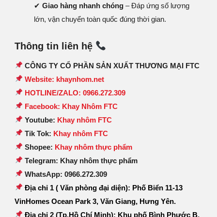
✔
Giao hàng nhanh chóng
– Đáp ứng số lượng
lớn, vận chuyển toàn quốc đúng thời gian.
Thông tin liên hệ
CÔNG TY CỔ PHẦN SẢN XUẤT THƯƠNG MẠI FTC
Website: khaynhom.net
HOTLINE/ZALO: 0966.272.309
Facebook: Khay Nhôm FTC
Youtube:
Khay nhôm FTC
Tik Tok:
Khay nhôm FTC
Shopee:
Khay nhôm thực phẩm
Telegram: Khay nhôm thực phẩm
WhatsApp: 0966.272.309
Địa chỉ 1 ( Văn phòng đại diện): Phố Biển 11-13
VinHomes Ocean Park 3, Văn Giang, Hưng Yên.
Địa chỉ 2 (Tp.Hồ Chí Minh): Khu phố Bình Phước B,