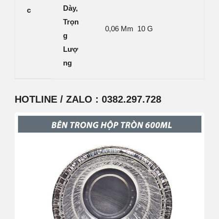
Dày,
C
Trọn
0,06 Mm 10 G
G
Lượ
Ng
HOTLINE / ZALO : 0382.297.7
28