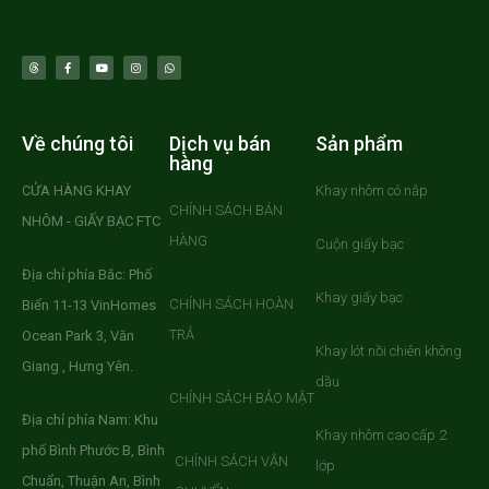
Về chúng tôi
Dịch vụ bán
Sản phẩm
hàng
CỬA HÀNG KHAY
Khay nhôm có nắp
CHÍNH SÁCH BÁN
NHÔM - GIẤY BẠC FTC
HÀNG
Cuộn giấy bạc
Địa chỉ phía Bắc: Phố
Khay giấy bạc
CHÍNH SÁCH HOÀN
Biển 11-13 VinHomes
TRẢ
Ocean Park 3, Văn
Khay lót nồi chiên không
Giang , Hưng Yên.
dầu
CHÍNH SÁCH BẢO MẬT
Địa chỉ phía Nam: Khu
Khay nhôm cao cấp 2
phố Bình Phước B, Bình
CHÍNH SÁCH VẬN
lớp
Chuẩn, Thuận An, Bình