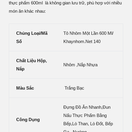
thực phẩm 600ml là không gian lưu trữ, phù hợp với nhiều
món ăn khác nhau:
Chủng Loại
/mã
Tô Nhôm Một Lần 600 Ml/
Số
Khaynhom.net 140
Chất Liệu
Hộp,
Nhôm ,Nắp Nhựa
Nắp
Màu Sắc
Trắng Bạc
Đựng Đồ Ăn Nhanh,đun
Nấu Thực Phẩm Bằng
Công Dụng
Bếp,lò Than, Lò Đốt, Bếp
Ga , Nướng…