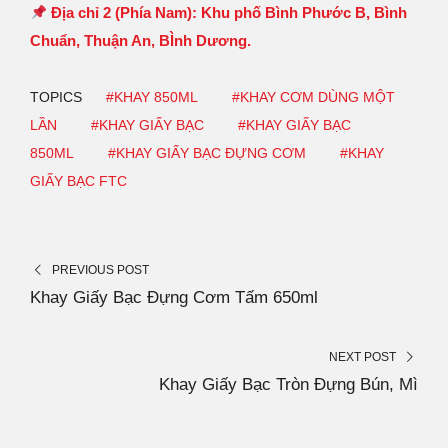
Địa chỉ 2 (Phía Nam): Khu phố Bình Phước B, Bình
Chuẩn, Thuận An, BÌnh Dương.
TOPICS
#KHAY 850ML
#KHAY CƠM DÙNG MỘT
LẦN
#KHAY GIẤY BẠC
#KHAY GIẤY BẠC
850ML
#KHAY GIẤY BẠC ĐỰNG CƠM
#KHAY
GIẤY BẠC FTC
PREVIOUS POST
Khay Giấy Bạc Đựng Cơm Tấm 650ml
NEXT POST
Khay Giấy Bạc Tròn Đựng Bún, Mì