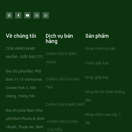
Về chúng tôi
Dịch vụ bán
Sản phẩm
hàng
CỬA HÀNG KHAY
Khay nhôm có nắp
CHÍNH SÁCH BÁN
NHÔM - GIẤY BẠC FTC
HÀNG
Cuộn giấy bạc
Địa chỉ phía Bắc: Phố
Khay giấy bạc
CHÍNH SÁCH HOÀN
Biển 11-13 VinHomes
TRẢ
Ocean Park 3, Văn
Khay lót nồi chiên không
Giang , Hưng Yên.
dầu
CHÍNH SÁCH BẢO MẬT
Địa chỉ phía Nam: Khu
Khay nhôm cao cấp 2
phố Bình Phước B, Bình
CHÍNH SÁCH VẬN
lớp
Chuẩn, Thuận An, Bình
CHUYỂN