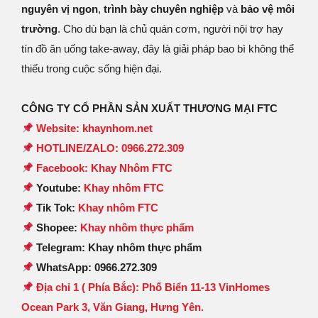
nguyên vị ngon
,
trình bày chuyên nghiệp
và
bảo vệ môi
trường
. Cho dù bạn là chủ quán cơm, người nội trợ hay
tín đồ ăn uống take-away, đây là giải pháp bao bì không thể
thiếu trong cuộc sống hiện đại.
CÔNG TY CỔ PHẦN SẢN XUẤT THƯƠNG MẠI FTC
Website: khaynhom.net
HOTLINE/ZALO: 0966.272.309
Facebook: Khay Nhôm FTC
Youtube:
Khay nhôm FTC
Tik Tok:
Khay nhôm FTC
Shopee:
Khay nhôm thực phẩm
Telegram: Khay nhôm thực phẩm
WhatsApp: 0966.272.309
Địa chỉ 1 ( Phía Bắc): Phố Biển 11-13 VinHomes
Ocean Park 3, Văn Giang, Hưng Yên.