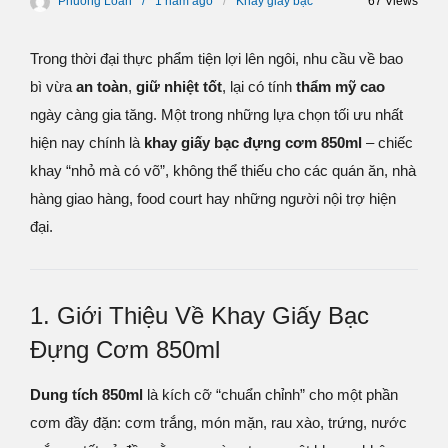
Phuong Loan
1 năm
ago
Khay giấy bạc
67 Views
Trong thời đại thực phẩm tiện lợi lên ngôi, nhu cầu về bao
bì vừa
an toàn
,
giữ nhiệt tốt
, lại có tính
thẩm mỹ cao
ngày càng gia tăng. Một trong những lựa chọn tối ưu nhất
hiện nay chính là
khay giấy bạc đựng cơm 850ml
– chiếc
khay “nhỏ mà có võ”, không thể thiếu cho các quán ăn, nhà
hàng giao hàng, food court hay những người nội trợ hiện
đại.
1. Giới Thiệu Về Khay Giấy Bạc
Đựng Cơm 850ml
Dung tích 850ml
là kích cỡ “chuẩn chỉnh” cho một phần
cơm đầy đặn: cơm trắng, món mặn, rau xào, trứng, nước