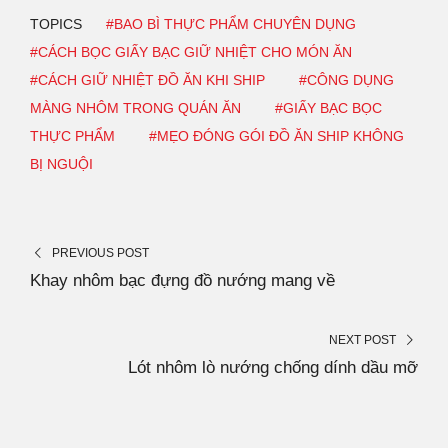
TOPICS
#BAO BÌ THỰC PHẨM CHUYÊN DỤNG
#CÁCH BỌC GIẤY BẠC GIỮ NHIỆT CHO MÓN ĂN
#CÁCH GIỮ NHIỆT ĐỒ ĂN KHI SHIP
#CÔNG DỤNG
MÀNG NHÔM TRONG QUÁN ĂN
#GIẤY BẠC BỌC
THỰC PHẨM
#MẸO ĐÓNG GÓI ĐỒ ĂN SHIP KHÔNG
BỊ NGUỘI
PREVIOUS POST
Khay nhôm bạc đựng đồ nướng mang về
NEXT POST
Lót nhôm lò nướng chống dính dầu mỡ