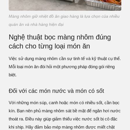
Màng nhôm giữ nhiệt đồ ăn giao hàng là lựa chọn của nhiều
quán ăn và nhà hàng hiện đại
Nghệ thuật bọc màng nhôm đúng
cách cho từng loại món ăn
Việc sử dụng màng nhôm cần sự tinh tế và kỹ thuật cụ thể.
Mỗi loại món ăn đòi hỏi một phương pháp đóng gói riêng
biệt.
Đối với các món nước và món có sốt
Với những món súp, canh hoặc món có nhiều sốt, cần bọc
kín. Bạn nên phủ màng nhôm sát bề mặt để ngăn hơi nước
thoát ra. Điều này giúp giảm thiểu việc nước sốt bị cô đặc
khi ship. Hãy đảm bảo mép màng nhôm được miết chặt