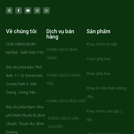
Về chúng tôi
Dịch vụ bán
Sản phẩm
hàng
CỬA HÀNG KHAY
Khay nhôm có nắp
CHÍNH SÁCH BÁN
NHÔM - GIẤY BẠC FTC
HÀNG
Cuộn giấy bạc
Địa chỉ phía Bắc: Phố
Khay giấy bạc
CHÍNH SÁCH HOÀN
Biển 11-13 VinHomes
TRẢ
Ocean Park 3, Văn
Khay lót nồi chiên không
Giang , Hưng Yên.
dầu
CHÍNH SÁCH BẢO MẬT
Địa chỉ phía Nam: Khu
Khay nhôm cao cấp 2
phố Bình Phước B, Bình
CHÍNH SÁCH VẬN
lớp
Chuẩn, Thuận An, Bình
CHUYỂN
Dương