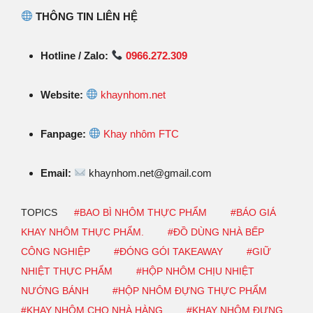
THÔNG TIN LIÊN HỆ
Hotline / Zalo:
0966.272.309
Website:
khaynhom.net
Fanpage:
Khay nhôm FTC
Email:
khaynhom.net@gmail.com
TOPICS
#BAO BÌ NHÔM THỰC PHẨM
#BÁO GIÁ
KHAY NHÔM THỰC PHẨM.
#ĐỒ DÙNG NHÀ BẾP
CÔNG NGHIỆP
#ĐÓNG GÓI TAKEAWAY
#GIỮ
NHIỆT THỰC PHẨM
#HỘP NHÔM CHỊU NHIỆT
NƯỚNG BÁNH
#HỘP NHÔM ĐỰNG THỰC PHẨM
#KHAY NHÔM CHO NHÀ HÀNG
#KHAY NHÔM ĐỰNG