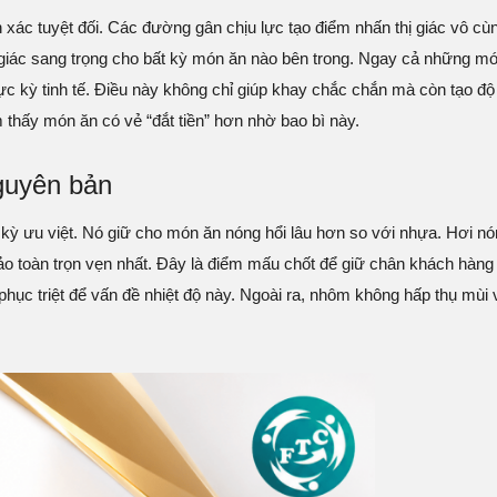
xác tuyệt đối. Các đường gân chịu lực tạo điểm nhấn thị giác vô c
 giác sang trọng cho bất kỳ món ăn nào bên trong. Ngay cả những m
ực kỳ tinh tế. Điều này không chỉ giúp khay chắc chắn mà còn tạo đ
thấy món ăn có vẻ “đắt tiền” hơn nhờ bao bì này.
guyên bản
 kỳ ưu việt. Nó giữ cho món ăn nóng hổi lâu hơn so với nhựa. Hơi nó
 toàn trọn vẹn nhất. Đây là điểm mấu chốt để giữ chân khách hàng
hục triệt để vấn đề nhiệt độ này. Ngoài ra, nhôm không hấp thụ mùi v