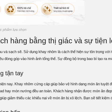
ực phẩm lựa chọn
ch hàng bằng thị giác và sự tiện l
hu và sạch sẽ. Sử dụng khay nhôm là cách thể hiện sự tôn trọng với 
đều đóng góp vào hình ảnh tổng thể. Sự đồng bộ trong bao bì tạo ra 
g tận tay
 hiện nay. Khay nhôm cứng cáp giúp bảo vệ hình dạng món ăn tuyệt đố
ad hay món nướng đều an toàn. Khách hàng nhận được món ăn đẹp nh
 giúp giảm thiểu các khiếu nại về món ăn bị xô lệch. Bạn sẽ tiết kiệm 