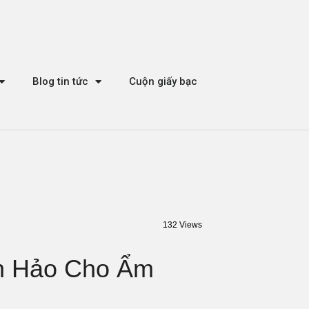
Blog tin tức
Cuộn giấy bạc
132 Views
àn Hảo Cho Ẩm