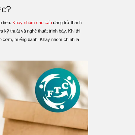
ực?
 tiên.
Khay nhôm cao cấp
đang trở thành
kỹ thuật và nghệ thuật trình bày. Khi thị
ộp cơm, miếng bánh. Khay nhôm chính là