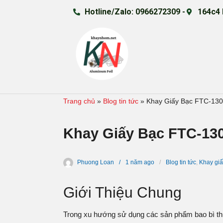
Hotline/Zalo: 0966272309 -
164c4 
Trang chủ
»
Blog tin tức
»
Khay Giấy Bạc FTC-130
Khay Giấy Bạc FTC-130
Phuong Loan
1 năm
ago
Blog tin tức
,
Khay giấ
Giới Thiệu Chung
Trong xu hướng sử dụng các sản phẩm bao bì thự