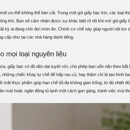
một ưu thế không thể bàn cãi. Trong một gói giấy bạc kín, các loại 
hông khí. Bạn sẽ cảm nhận được sự khác biệt rõ rệt khi mở gói giấy 
bất kỳ ai đang chờ đợi món ăn. Chính cơ chế này giúp người nội tr
g cấp như tại các nhà hàng danh tiếng.
o mọi loại nguyên liệu
a, giấy bạc có độ dẻo dai tuyệt vời, cho phép bạn uốn nắn theo bất
, những chiếc khay tự chế để hấp rau củ, hay thậm chí là tạo hình b
ề mặt thực phẩm giúp hạn chế tối đa không gian trống, từ đó nhiệt độ 
ăn mát hoặc ngăn đông tủ lạnh một cách gọn gàng, tránh việc mùi th