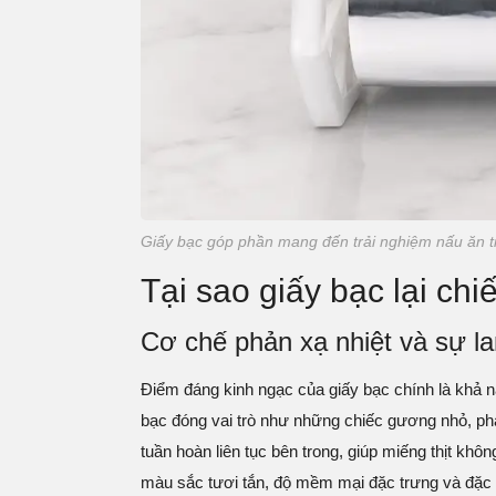
Giấy bạc góp phần mang đến trải nghiệm nấu ăn ti
Tại sao giấy bạc lại ch
Cơ chế phản xạ nhiệt và sự la
Điểm đáng kinh ngạc của giấy bạc chính là khả nă
bạc đóng vai trò như những chiếc gương nhỏ, phả
tuần hoàn liên tục bên trong, giúp miếng thịt khô
màu sắc tươi tắn, độ mềm mại đặc trưng và đặc biệ