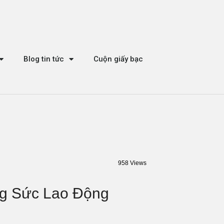
Blog tin tức
Cuộn giấy bạc
958 Views
ng Sức Lao Động