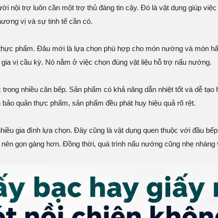
ười nội trợ luôn cần một trợ thủ đáng tin cậy. Đó là vật dụng giúp v
ơng vị và sự tinh tế cần có.
t thực phẩm. Đâu mới là lựa chọn phù hợp cho món nướng và món hấ
 gia vị cầu kỳ. Nó nằm ở việc chọn đúng vật liệu hỗ trợ nấu nướng.
trong nhiều căn bếp. Sản phẩm có khả năng dẫn nhiệt tốt và dễ tạo h
ảo quản thực phẩm, sản phẩm đều phát huy hiệu quả rõ rệt.
hiều gia đình lựa chọn. Đây cũng là vật dụng quen thuộc với đầu bế
ở nên gọn gàng hơn. Đồng thời, quá trình nấu nướng cũng nhẹ nhàng 