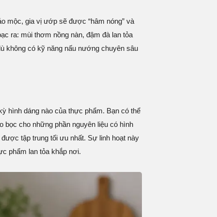
thảo mộc, gia vị ướp sẽ được “hâm nóng” và
bạc ra: mùi thơm nồng nàn, đậm đà lan tỏa
ợ dù không có kỹ năng nấu nướng chuyên sâu
 kỳ hình dáng nào của thực phẩm. Bạn có thể
ao bọc cho những phần nguyên liệu có hình
được tập trung tối ưu nhất. Sự linh hoạt này
ực phẩm lan tỏa khắp nơi.