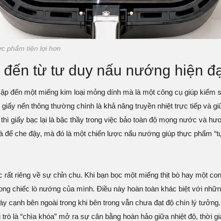
c phẩm tiện lợi hơn
t đến từ tư duy nấu nướng hiện đạ
 cập đến một miếng kim loại mỏng dính mà là một công cụ giúp kiểm 
 giấy nến thông thường chính là khả năng truyền nhiệt trực tiếp và gi
 thì giấy bạc lại là bậc thầy trong việc bảo toàn độ mọng nước và hươ
à để che đậy, mà đó là một chiến lược nấu nướng giúp thực phẩm “t
rất riêng về sự chỉn chu. Khi bạn bọc một miếng thịt bò hay một con
rong chiếc lò nướng của mình. Điều này hoàn toàn khác biệt với nhữ
y cạnh bên ngoài trong khi bên trong vẫn chưa đạt độ chín lý tưởng.
i trò là “chìa khóa” mở ra sự cân bằng hoàn hảo giữa nhiệt độ, thời g