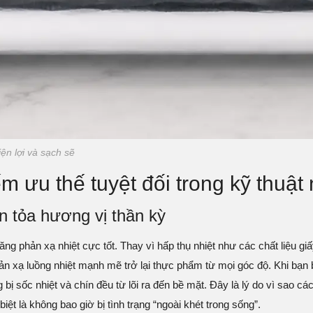
ện lợi và sạch sẽ
iếm ưu thế tuyệt đối trong kỹ thuậ
n tỏa hương vị thần kỳ
ng phản xạ nhiệt cực tốt. Thay vì hấp thụ nhiệt như các chất liệu g
n xạ luồng nhiệt mạnh mẽ trở lại thực phẩm từ mọi góc độ. Khi bạn 
ng bị sốc nhiệt và chín đều từ lõi ra đến bề mặt. Đây là lý do vì sao
t là không bao giờ bị tình trạng “ngoài khét trong sống”.