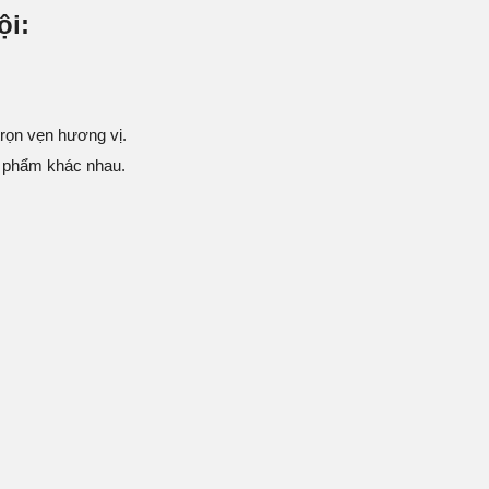
ội:
rọn vẹn hương vị.
ực phẩm khác nhau.