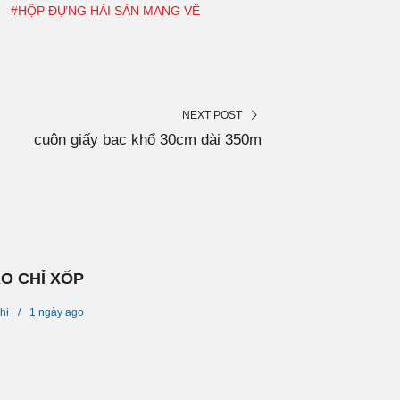
#HỘP ĐỰNG HẢI SẢN MANG VỀ
NEXT POST
cuộn giấy bạc khổ 30cm dài 350m
O CHỈ XỐP
hi
1 ngày
ago