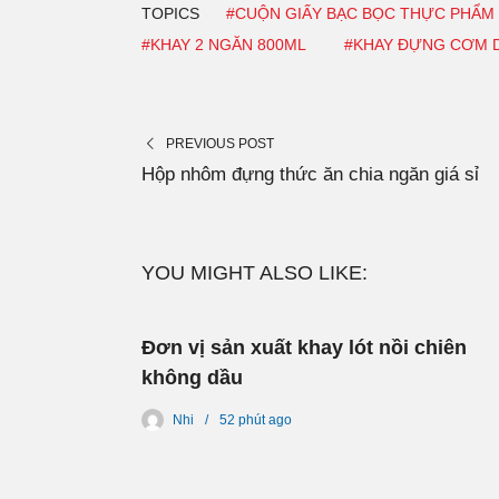
TOPICS
#CUỘN GIẤY BẠC BỌC THỰC PHẨM
#KHAY 2 NGĂN 800ML
#KHAY ĐỰNG CƠM D
PREVIOUS POST
Hộp nhôm đựng thức ăn chia ngăn giá sỉ
YOU MIGHT ALSO LIKE:
Đơn vị sản xuất khay lót nồi chiên
không dầu
Nhi
52 phút
ago