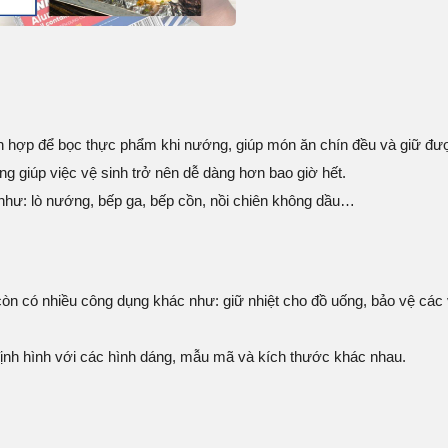
hích hợp để bọc thực phẩm khi nướng, giúp món ăn chín đều và giữ đ
g giúp việc vệ sinh trở nên dễ dàng hơn bao giờ hết.
 như: lò nướng, bếp ga, bếp cồn, nồi chiên không dầu…
còn có nhiều công dụng khác như: giữ nhiệt cho đồ uống, bảo vệ các 
ịnh hình với các hình dáng, mẫu mã và kích thước khác nhau.