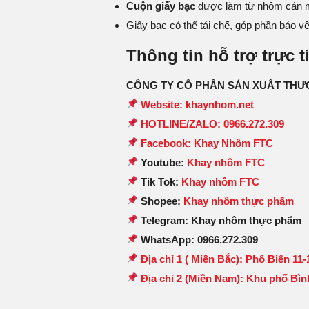
Cuộn giấy bạc
được làm từ nhôm cán m
Giấy bạc có thể tái chế, góp phần bảo v
Thông tin hỗ trợ trực ti
CÔNG TY CỔ PHẦN SẢN XUẤT THƯ
Website: khaynhom.net
HOTLINE/ZALO: 0966.272.309
Facebook: Khay Nhôm FTC
Youtube:
Khay nhôm FTC
Tik Tok:
Khay nhôm FTC
Shopee:
Khay nhôm thực phẩm
Telegram: Khay nhôm thực phẩm
WhatsApp: 0966.272.309
Địa chỉ 1 ( Miền Bắc): Phố Biển 1
Địa chỉ 2 (Miền Nam): Khu phố Bì