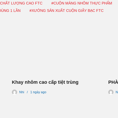
 CHẤT LƯỢNG CAO FTC
#CUỘN MÀNG NHÔM THỰC PHẨM
ÙNG 1 LẦN
#XƯỞNG SẢN XUẤT CUỘN GIẤY BẠC FTC
Khay nhôm cao cấp tiệt trùng
PHÀ
Nhi
1 ngày
ago
N