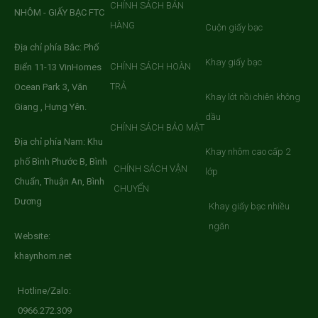
CHÍNH SÁCH BÁN
NHÔM - GIẤY BẠC FTC
HÀNG
Cuộn giấy bạc
Địa chỉ phía Bắc: Phố
Khay giấy bạc
CHÍNH SÁCH HOÀN
Biển 11-13 VinHomes
TRẢ
Ocean Park 3, Văn
Khay lót nồi chiên không
Giang , Hưng Yên.
dầu
CHÍNH SÁCH BẢO MẬT
Địa chỉ phía Nam: Khu
Khay nhôm cao cấp 2
phố Bình Phước B, Bình
CHÍNH SÁCH VẬN
lớp
Chuẩn, Thuận An, Bình
CHUYỂN
Dương
Khay giấy bạc nhiều
ngăn
Website:
khaynhom.net
Hotline/Zalo:
0966.272.309