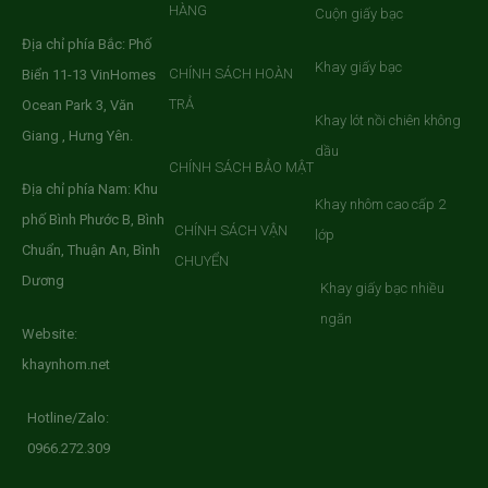
HÀNG
Cuộn giấy bạc
Địa chỉ phía Bắc: Phố
Khay giấy bạc
CHÍNH SÁCH HOÀN
Biển 11-13 VinHomes
TRẢ
Ocean Park 3, Văn
Khay lót nồi chiên không
Giang , Hưng Yên.
dầu
CHÍNH SÁCH BẢO MẬT
Địa chỉ phía Nam: Khu
Khay nhôm cao cấp 2
phố Bình Phước B, Bình
CHÍNH SÁCH VẬN
lớp
Chuẩn, Thuận An, Bình
CHUYỂN
Dương
Khay giấy bạc nhiều
ngăn
Website:
khaynhom.net
Hotline/Zalo:
0966.272.309