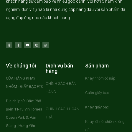
khách hàng sự đảm bảo về nhiều góc cạnh. Với hơn 5 năm kinh
nghiệm, đơn vị tự hào là nhà cung cấp hàng đầu với sản phẩm đa
dạng đáp ứng nhu cầu khách hàng.
Về chúng tôi
Dịch vụ bán
Sản phẩm
hàng
CỬA HÀNG KHAY
Khay nhôm có nắp
CHÍNH SÁCH BÁN
NHÔM - GIẤY BẠC FTC
HÀNG
Cuộn giấy bạc
Địa chỉ phía Bắc: Phố
Khay giấy bạc
CHÍNH SÁCH HOÀN
Biển 11-13 VinHomes
TRẢ
Ocean Park 3, Văn
Khay lót nồi chiên không
Giang , Hưng Yên.
dầu