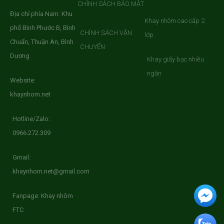
CHÍNH SÁCH BẢO MẬT
Địa chỉ phía Nam: Khu
Khay nhôm cao cấp 2
phố Bình Phước B, Bình
CHÍNH SÁCH VẬN
lớp
Chuẩn, Thuận An, Bình
CHUYỂN
Dương
Khay giấy bạc nhiều
ngăn
Website:
khaynhom.net
Hotline/Zalo:
0966.272.309
Gmail:
khaynhom.net@gmail.com
Fanpage: Khay nhôm
FTC