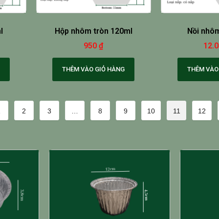
l
Hộp nhôm tròn 120ml
Nồi nhô
950
₫
12.
THÊM VÀO GIỎ HÀNG
THÊM VÀO
1
2
3
…
8
9
10
11
12