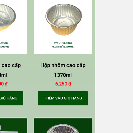
 cao cấp
Hộp nhôm cao cấp
0ml
1370ml
00
₫
6.250
₫
GIỎ HÀNG
THÊM VÀO GIỎ HÀNG