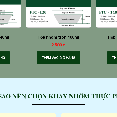
240ml
Hộp nhôm tròn 400ml
Hộp 
2.500
₫
ÀNG
THÊM VÀO GIỎ HÀNG
TH
 SAO NÊN CHỌN KHAY NHÔM THỰC 