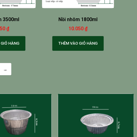
m 3500ml
Nồi nhôm 1800ml
050
₫
10.050
₫
 GIỎ HÀNG
THÊM VÀO GIỎ HÀNG
→