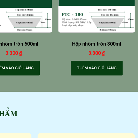
nhôm tròn 600ml
Hộp nhôm tròn 800ml
3.300
₫
3.300
₫
ÊM VÀO GIỎ HÀNG
THÊM VÀO GIỎ HÀNG
PHẨM