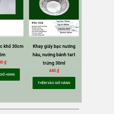
ạc khổ 30cm
Khay giấy bạc nướng
 5m
hàu, nướng bánh tart
00
₫
trứng 30ml
440
₫
GIỎ HÀNG
THÊM VÀO GIỎ HÀNG