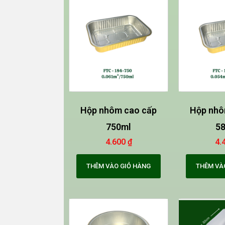
Hộp nhôm cao cấp
Hộp nhô
750ml
5
4.600
₫
4.
THÊM VÀO GIỎ HÀNG
THÊM VÀ