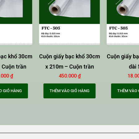
bạc khổ 30cm
Cuộn giấy bạc khổ 30cm
Cuộn giấy b
 Cuộn trần
x 210m – Cuộn trần
dài
.000
₫
450.000
₫
18.0
O GIỎ HÀNG
THÊM VÀO GIỎ HÀNG
THÊM VÀO 