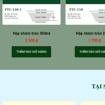
Hộp nhôm tròn 350ml
Hộp nhôm tròn 
2.300
₫
1.700
₫
THÊM VÀO GIỎ HÀNG
THÊM VÀO GIỎ H
TẠI