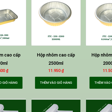
m cao cấp
Hộp nhôm cao cấp
Hộp nhôm
80ml
2500ml
200
400
₫
11.950
₫
11.5
O GIỎ HÀNG
THÊM VÀO GIỎ HÀNG
THÊM VÀO 